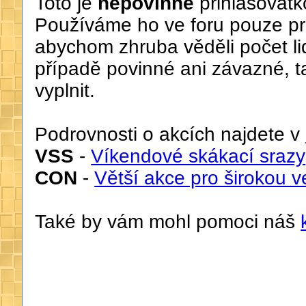
Toto je
nepovinné
přihlašovát
Používáme ho ve foru pouze pro
abychom zhruba věděli počet li
případě povinné ani závazné, t
vyplnit.
Podrovnosti o akcích najdete v
VSS
-
Víkendové skákací srazy
CON
-
Větší akce pro širokou v
Také by vám mohl pomoci náš