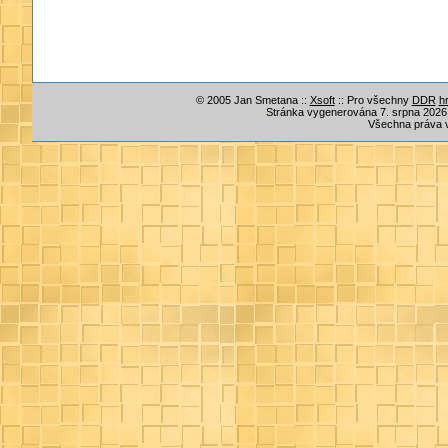
© 2005 Jan Smetana ::
Xsoft
:: Pro všechny
DDR
h
Stránka vygenerována 7. srpna 2026, 
Všechna práva 