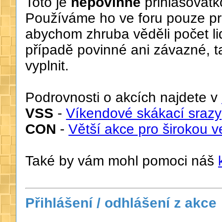
Toto je
nepovinné
přihlašovát
Používáme ho ve foru pouze pro
abychom zhruba věděli počet li
případě povinné ani závazné, t
vyplnit.
Podrovnosti o akcích najdete v
VSS
-
Víkendové skákací srazy
CON
-
Větší akce pro širokou v
Také by vám mohl pomoci náš
Přihlášení / odhlášení z akce