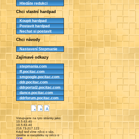
Hledáte redukci
Chci vlastní hardpad
Koupit hardpad
Postavit hardpad
Nechat si postavit
Chci návody
Nastavení Stepmanie
Zajímavé odkazy
stepmania.com
ff.pocitac.com
smgoogle.pocitac.com
ddr.pocitac.com
ddrportal2.pocitac.com
dance.pocitac.com
ddrforum.pocitac.com
Vstupujete na tyto stránky jako:
10.5.63.40
10.5.63.40
216.73.217.122
Když teď víme něco o vás,
zjistěte si naoplátku vy něco o
DDR
.