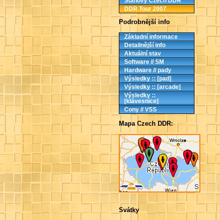
Stanovy Czech DDR
DDR Tour 2007
Podrobnější info
Základní informace
Detailnější info
Aktuální stav
Software // SM
Hardware // pady
Výsledky :: [pad]
Výsledky :: [arcade]
Výsledky ::
[klávesnice]
Cony // VSS
Mapa Czech DDR:
Svátky