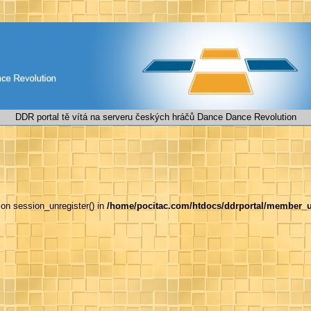
DDR portal tě vítá na serveru českých hráčů Dance Dance Revolution
tion session_unregister() in
/home/pocitac.com/htdocs/ddrportal/member_u