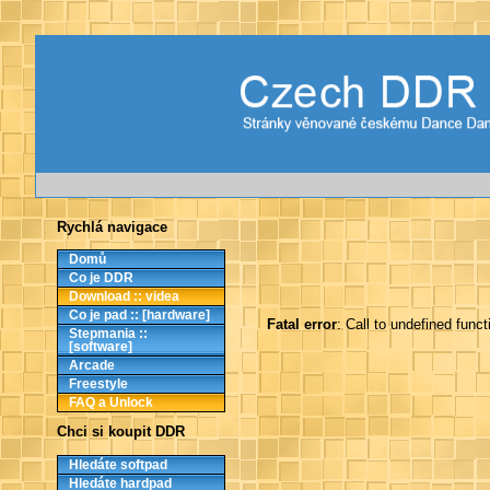
Rychlá navigace
Domů
Co je DDR
Download :: videa
Co je pad :: [hardware]
Fatal error
: Call to undefined func
Stepmania ::
[software]
Arcade
Freestyle
FAQ a Unlock
Chci si koupit DDR
Hledáte softpad
Hledáte hardpad