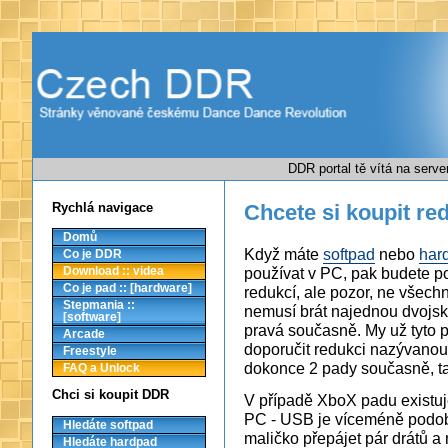
DDR portal tě vítá na serv
Rychlá navigace
Chcete si koupit re
Domů
Když máte
softpad
nebo
har
Co je DDR
používat v PC, pak budete po
Download :: videa
Co je pad :: [hardware]
redukcí, ale pozor, ne všechn
Stepmania ::
nemusí brát najednou dvojsk
[software]
pravá současně. My už tyto 
Arcade
doporučit redukci nazývano
Freestyle
dokonce 2 pady současně, t
FAQ a Unlock
Chci si koupit DDR
V případě XboX padu existuj
PC - USB je víceméně podob
Hledáte softpad
maličko přepájet pár drátů a
Hledáte hardpad