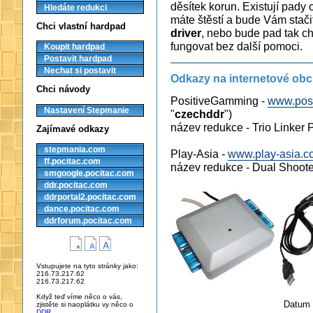
děsítek korun. Existují pad
Hledáte redukci
máte štěstí a bude Vám stači
Chci vlastní hardpad
driver
, nebo bude pad tak ch
fungovat bez další pomoci.
Koupit hardpad
Postavit hardpad
Nechat si postavit
Odkazy na internetové ob
Chci návody
PositiveGamming -
www.pos
Nastavení Stepmanie
"
czechddr
")
název redukce - Trio Linker 
Zajímavé odkazy
stepmania.com
Play-Asia -
www.play-asia.c
ff.pocitac.com
název redukce - Dual Shoo
smgoogle.pocitac.com
ddr.pocitac.com
ddrportal2.pocitac.com
dance.pocitac.com
ddrforum.pocitac.com
Vstupujete na tyto stránky jako:
216.73.217.62
216.73.217.62
Když teď víme něco o vás,
Datum p
zjistěte si naoplátku vy něco o
DDR
.