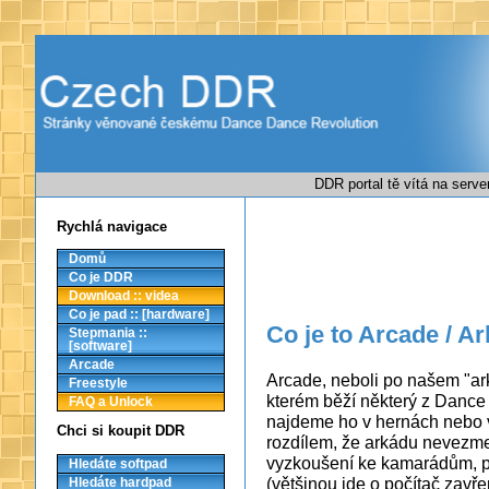
DDR portal tě vítá na serv
Rychlá navigace
Domů
Co je DDR
Download :: videa
Co je pad :: [hardware]
Co je to Arcade / A
Stepmania ::
[software]
Arcade
Arcade, neboli po našem "ar
Freestyle
kterém běží některý z Dance
FAQ a Unlock
najdeme ho v hernách nebo v 
Chci si koupit DDR
rozdílem, že arkádu nevezm
vyzkoušení ke kamarádům, pr
Hledáte softpad
(většinou jde o počítač zavř
Hledáte hardpad