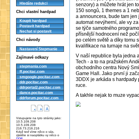
Hledáte redukci
senzory) a můžete hrát jen to
150 songů, 1 themes a 1 neb
Chci vlastní hardpad
a announcera, bude tam jen 
Koupit hardpad
automat nevýherní, ale vy za 
Postavit hardpad
se týče samotného programo
Nechat si postavit
přísnější hodnocení než počí
po celém světě a díky tomu s
Chci návody
kvalifikace na turnaje na svě
Nastavení Stepmanie
V naší republice byla jedna
Zajímavé odkazy
Tech - a to na pražském And
obchodního centra Nový Smí
stepmania.com
ff.pocitac.com
Game Hall. Jako první ji za
smgoogle.pocitac.com
3DDX je arkáda s hardpady p
ddr.pocitac.com
ruce.
ddrportal2.pocitac.com
dance.pocitac.com
A takhle nejak to muze vypa
ddrforum.pocitac.com
Vstupujete na tyto stránky jako:
10.5.109.208
10.5.109.208
216.73.216.216
Když teď víme něco o vás,
zjistěte si naoplátku vy něco o
DDR
.