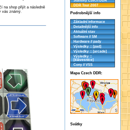
Stanovy Czech DDR
DDR Tour 2007
í na shop přijít a následně
ký vás známý.
Podrobnější info
Základní informace
Detailnější info
Aktuální stav
Software // SM
Hardware // pady
Výsledky :: [pad]
Výsledky :: [arcade]
Výsledky ::
[klávesnice]
Cony // VSS
Mapa Czech DDR:
Svátky