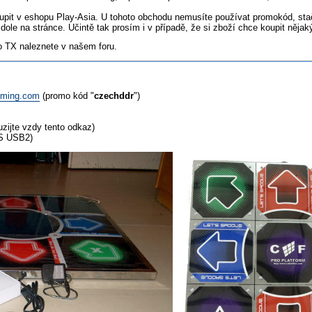
oupit v eshopu Play-Asia. U tohoto obchodu nemusíte používat promokód, stač
 dole na stránce. Učintě tak prosím i v případě, že si zboží chce koupit něja
o TX naleznete v našem foru.
aming.com
(promo kód "
czechddr
")
zijte vzdy tento odkaz)
MS USB2)