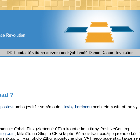
DDR portal tě vítá na serveru českých hráčů Dance Dance Revolution
pad ?
postavit
nebo jestliže se přmo do
stavby hardpadu
nechcete pustit přímo vy, 
e jmenuje Cobalt Flux (zkráceně CF) a koupíte ho u firmy PositiveGaming
ming.com
, klikn2te na Shop a CF si kupte. Při registraci použijte promote kód 
ní nákup. CF váži okolo 21kg, a postovně plus VAT něco bude stát, takže se 