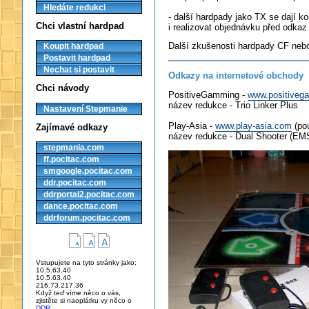
Hledáte redukci
- další hardpady jako TX se dají k
Chci vlastní hardpad
i realizovat objednávku před odkaz
Další zkušenosti hardpady CF neb
Koupit hardpad
Postavit hardpad
Nechat si postavit
Odkazy na internetové obchody
Chci návody
PositiveGamming -
www.positiveg
název redukce - Trio Linker Plus
Nastavení Stepmanie
Play-Asia -
www.play-asia.com
(pou
Zajímavé odkazy
název redukce - Dual Shooter (E
stepmania.com
ff.pocitac.com
smgoogle.pocitac.com
ddr.pocitac.com
ddrportal2.pocitac.com
dance.pocitac.com
ddrforum.pocitac.com
Vstupujete na tyto stránky jako:
10.5.63.40
10.5.63.40
216.73.217.36
Když teď víme něco o vás,
zjistěte si naoplátku vy něco o
DDR
.