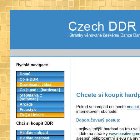
Rychlá navigace
Domů
Co je DDR
Download :: videa
Co je pad :: [hardware]
Chcete si koupit hard
Stepmania ::
[software]
Arcade
Pokud si hardpad nechcete
nechat 
Freestyle
internetovém obchodě.
FAQ a Unlock
Doporučovaný postup:
Chci si koupit DDR
- nejkvalitnější hardpad na trhu s
Hledáte softpad
- jděte na stránky
www.positivega
alespoň pětiprocentní slevu na prv
Hledáte hardpad