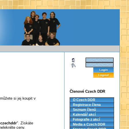
Členové Czech DDR
můžete si jej koupit v
O Czech DDR
Registrace člena
Seznam členů
Kalendář akcí
Fotografie z akcí
"
czechddr
". Získáte
Media a Czech DDR
nelekněte ceny.