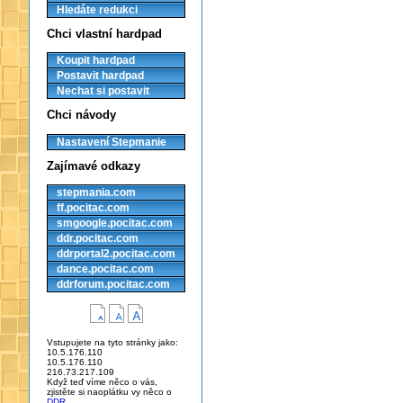
Hledáte redukci
Chci vlastní hardpad
Koupit hardpad
Postavit hardpad
Nechat si postavit
Chci návody
Nastavení Stepmanie
Zajímavé odkazy
stepmania.com
ff.pocitac.com
smgoogle.pocitac.com
ddr.pocitac.com
ddrportal2.pocitac.com
dance.pocitac.com
ddrforum.pocitac.com
Vstupujete na tyto stránky jako:
10.5.176.110
10.5.176.110
216.73.217.109
Když teď víme něco o vás,
zjistěte si naoplátku vy něco o
DDR
.