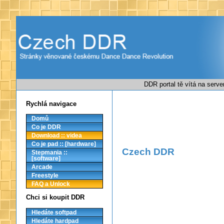
DDR portal tě vítá na serv
Rychlá navigace
Domů
Co je DDR
Download :: videa
Co je pad :: [hardware]
Czech DDR
Stepmania ::
[software]
Arcade
Freestyle
FAQ a Unlock
Chci si koupit DDR
Hledáte softpad
Hledáte hardpad